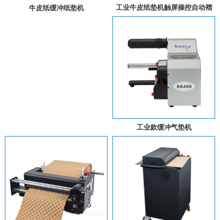
工业牛皮纸垫机触屏操控自动褶
牛皮纸缓冲纸垫机
皱填充纸垫卷材智能三折牛皮纸
垫机
工业款缓冲气垫机