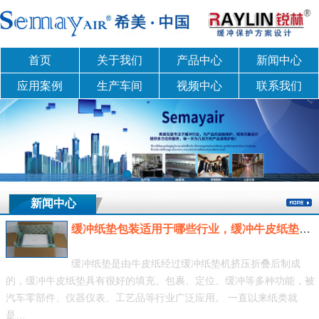
首页
关于我们
产品中心
新闻中心
应用案例
生产车间
视频中心
联系我们
新闻中心
缓冲纸垫包装适用于哪些行业，缓冲牛皮纸垫包装应用
缓冲纸垫是由牛皮纸经过缓冲纸垫机挤压折叠后制成
的，缓冲牛皮纸垫具有很好的填充、包裹、定位、缓冲等多种功能，被
汽车零部件、仪器仪表、工艺品等行业广泛应用。 一直以来纸类就
是…