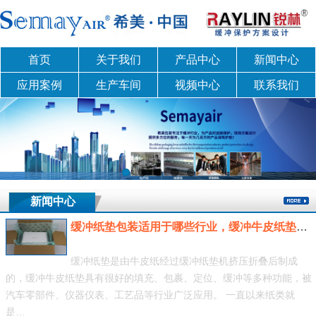
首页
关于我们
产品中心
新闻中心
应用案例
生产车间
视频中心
联系我们
新闻中心
缓冲纸垫包装适用于哪些行业，缓冲牛皮纸垫包装应用
缓冲纸垫是由牛皮纸经过缓冲纸垫机挤压折叠后制成
的，缓冲牛皮纸垫具有很好的填充、包裹、定位、缓冲等多种功能，被
汽车零部件、仪器仪表、工艺品等行业广泛应用。 一直以来纸类就
是…