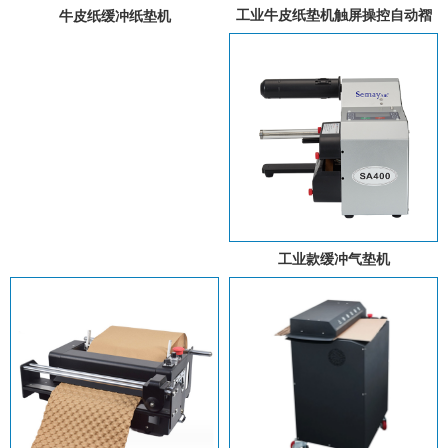
工业牛皮纸垫机触屏操控自动褶
牛皮纸缓冲纸垫机
皱填充纸垫卷材智能三折牛皮纸
垫机
工业款缓冲气垫机