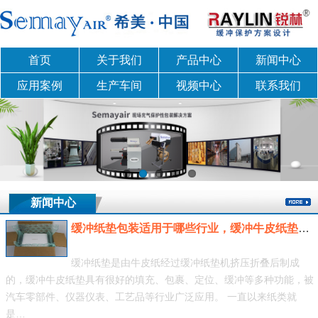
首页
关于我们
产品中心
新闻中心
应用案例
生产车间
视频中心
联系我们
新闻中心
缓冲纸垫包装适用于哪些行业，缓冲牛皮纸垫包装应用
缓冲纸垫是由牛皮纸经过缓冲纸垫机挤压折叠后制成
的，缓冲牛皮纸垫具有很好的填充、包裹、定位、缓冲等多种功能，被
汽车零部件、仪器仪表、工艺品等行业广泛应用。 一直以来纸类就
是…