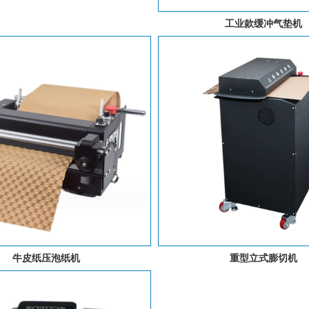
工业款缓冲气垫机
牛皮纸压泡纸机
重型立式膨切机