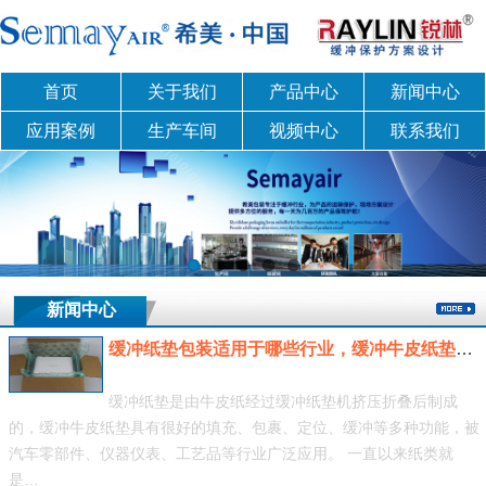
首页
关于我们
产品中心
新闻中心
应用案例
生产车间
视频中心
联系我们
新闻中心
缓冲纸垫包装适用于哪些行业，缓冲牛皮纸垫包装应用
缓冲纸垫是由牛皮纸经过缓冲纸垫机挤压折叠后制成
的，缓冲牛皮纸垫具有很好的填充、包裹、定位、缓冲等多种功能，被
汽车零部件、仪器仪表、工艺品等行业广泛应用。 一直以来纸类就
是…